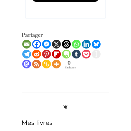
Partager
0
Partages
❦
Mes livres